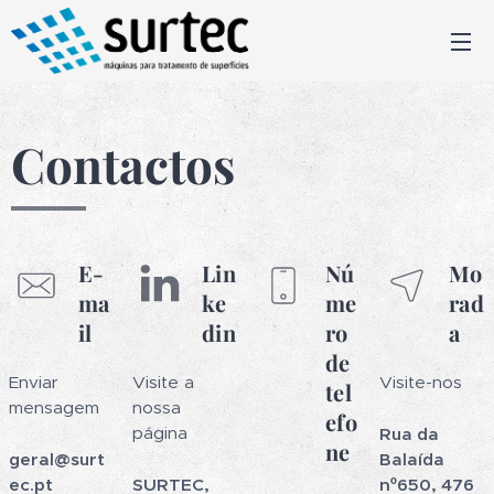
Contactos
E-
Lin
Nú
Mo
ma
ke
me
rad
il
din
ro
a
de
Enviar
Visite a
Visite-nos
tel
mensagem
nossa
efo
página
Rua da
ne
geral
@
surt
Balaída
ec
.pt
SURTEC,
nº650,
476